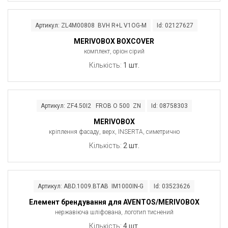
Артикул: ZL4M00808 BVH R+L V1OG-M
Id: 02127627
MERIVOBOX BOXCOVER
комплект, оріон сірий
Кількість:
1 шт.
Артикул: ZF4.50I2 FROB O 500 ZN
Id: 08758303
MERIVOBOX
кріплення фасаду, верх, INSERTA, симетрично
Кількість:
2 шт.
Артикул: ABD.1009.BTAB IM1000IN-G
Id: 03523626
Елемент брендування для AVENTOS/MERIVOBOX
нержавіюча шліфована, логотип тиснений
Кількість:
4 шт.