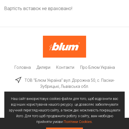
Вартість вставок не враховано!
Головна
Дилери
Контакти
Про Блюм Україна
ТОВ “Блюм Україна” вул. Дорожна 50, c. Пасіки-
Зубрицькі, Львівська обл.
Наш сайт використовує cookies-файли для того, щоб відрізнити вас
від інших користувачів нашого ресурсу. це дозволяє забезпечувати
зручний перегляд нашого сайту, а також дає можливість покращувати
його. Для того щоб продовжити роботу з сайту, вам необхідно
прийняти умови
Політики Cookies
.
Всі права захищені | © 2025