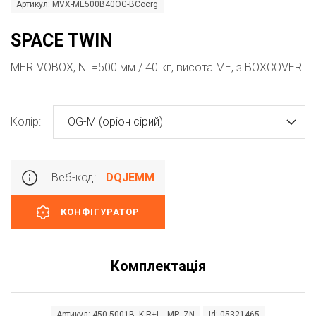
Артикул: MVX-ME500B40OG-BCocrg
SPACE TWIN
MERIVOBOX, NL=500 мм / 40 кг, висота ME, з BOXCOVER
Колір:
OG-M (оріон сірий)
Веб-код:
DQJEMM
КОНФІГУРАТОР
Комплектація
Артикул: 450.5001B K R+L MP ZN
Id: 05321465