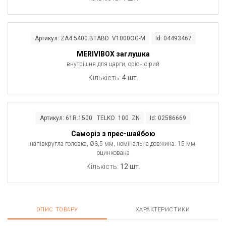
Артикул: ZA4.5400.BTABD V1000OG-M
Id: 04493467
MERIVIBOX заглушка
внутрішня для царги, оріон сірий
Кількість:
4 шт.
Артикул: 61R.1500 TELKO 100 ZN
Id: 02586669
Саморіз з прес-шайбою
напівкругла головка, Ø3,5 мм, номінальна довжина: 15 мм,
оцинкована
Кількість:
12 шт.
ОПИС ТОВАРУ
ХАРАКТЕРИСТИКИ