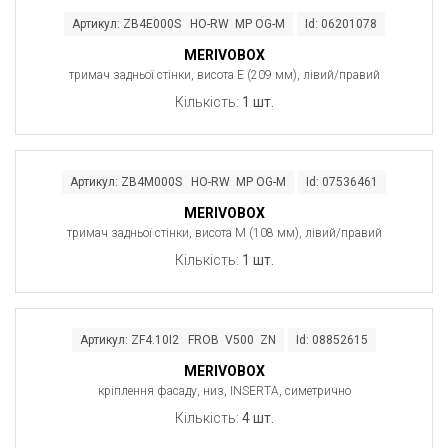
Артикул: ZB4E000S HO-RW MP OG-M
Id: 06201078
MERIVOBOX
тримач задньої стінки , висота E (209 мм), лівий/правий
Кількість:
1 шт.
Артикул: ZB4M000S HO-RW MP OG-M
Id: 07536461
MERIVOBOX
тримач задньої стінки , висота M (108 мм), лівий/правий
Кількість:
1 шт.
Артикул: ZF4.10I2 FROB V500 ZN
Id: 08852615
MERIVOBOX
кріплення фасаду, низ, INSERTA, симетрично
Кількість:
4 шт.