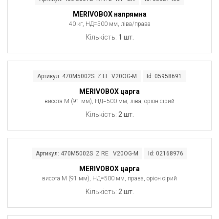
MERIVOBOX напрямна
40 кг, НД=500 мм, ліва/права
Кількість:
1 шт.
Артикул: 470M5002S Z LI V20OG-M
Id: 05958691
MERIVOBOX царга
висота M (91 мм), НД=500 мм, ліва, оріон сірий
Кількість:
2 шт.
Артикул: 470M5002S Z RE V20OG-M
Id: 02168976
MERIVOBOX царга
висота M (91 мм), НД=500 мм, права, оріон сірий
Кількість:
2 шт.