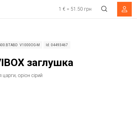
1 € = 51.50 грн
5400.BTABD V1000OG-M
Id: 04493467
IBOX заглушка
 царги, оріон сірий