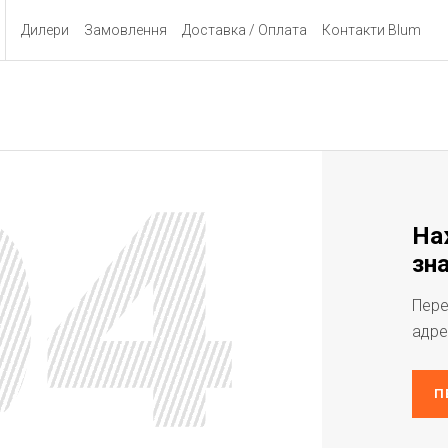
Дилери
Замовлення
Доставка / Оплата
Контакти Blum
На
зна
Пере
адре
П