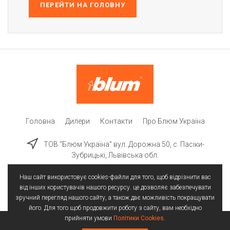
ПЕРЕЙТИ НА ГОЛОВНУ
Головна
Дилери
Контакти
Про Блюм Україна
ТОВ “Блюм Україна” вул. Дорожна 50, c. Пасіки-
Зубрицькі, Львівська обл.
Наш сайт використовує cookies-файли для того, щоб відрізнити вас
від інших користувачів нашого ресурсу. це дозволяє забезпечувати
зручний перегляд нашого сайту, а також дає можливість покращувати
його. Для того щоб продовжити роботу з сайту, вам необхідно
прийняти умови
Політики Cookies
.
Всі права захищені | © 2025