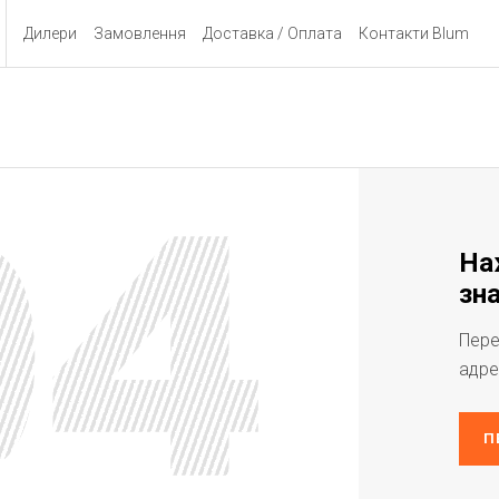
Дилери
Замовлення
Доставка / Оплата
Контакти Blum
На
зна
Пере
адре
П