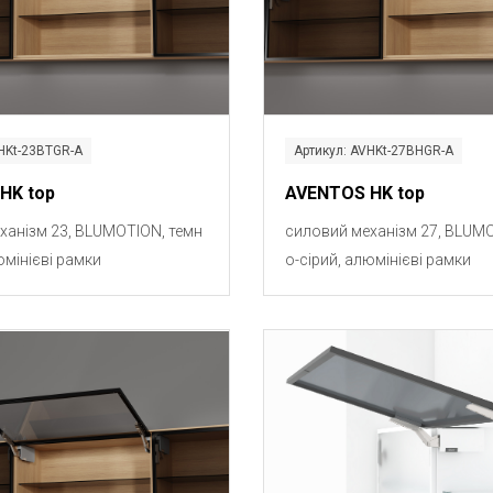
HKt-23BTGR-A
Артикул: AVHKt-27BHGR-A
HK top
AVENTOS HK top
ханізм 23, BLUMOTION, темн
силовий механізм 27, BLUMO
юмінієві рамки
о-сірий, алюмінієві рамки