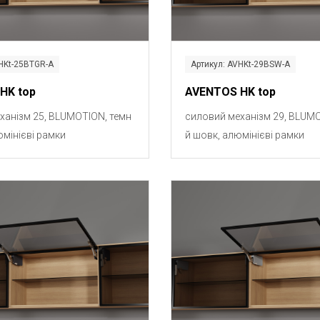
HKt-25BTGR-A
Артикул: AVHKt-29BSW-A
HK top
AVENTOS HK top
ханізм 25, BLUMOTION, темн
силовий механізм 29, BLUMO
юмінієві рамки
й шовк, алюмінієві рамки