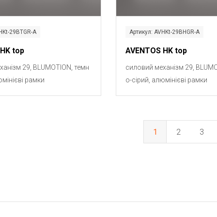
HKt-29BTGR-A
Артикул: AVHKt-29BHGR-A
HK top
AVENTOS HK top
ханізм 29, BLUMOTION, темн
силовий механізм 29, BLUMO
юмінієві рамки
о-сірий, алюмінієві рамки
1
2
3