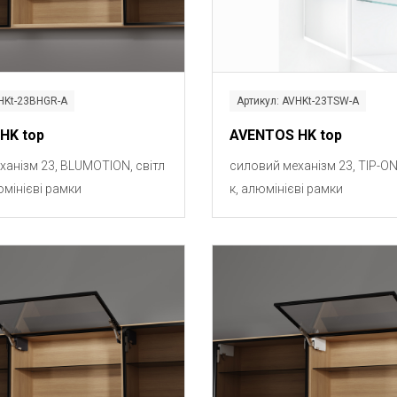
VHKt-23BHGR-A
Артикул: AVHKt-23TSW-A
HK top
AVENTOS HK top
ханізм 23, BLUMOTION, світл
силовий механізм 23, TIP-ON
юмінієві рамки
к, алюмінієві рамки