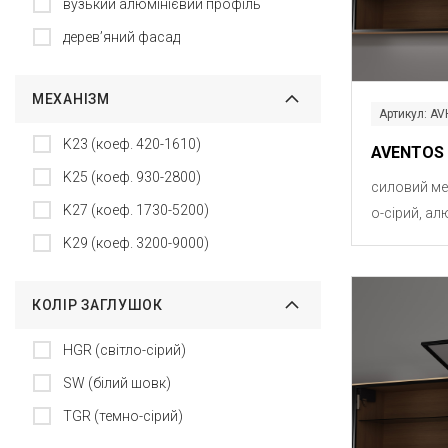
вузький алюмінієвий профіль
дерев’яний фасад
МЕХАНІЗМ
Артикул: A
K23 (коеф. 420-1610)
AVENTOS 
K25 (коеф. 930-2800)
силовий ме
K27 (коеф. 1730-5200)
о-сірий, ал
K29 (коеф. 3200-9000)
КОЛІР ЗАГЛУШОК
HGR (світло-сірий)
SW (білий шовк)
TGR (темно-сірий)