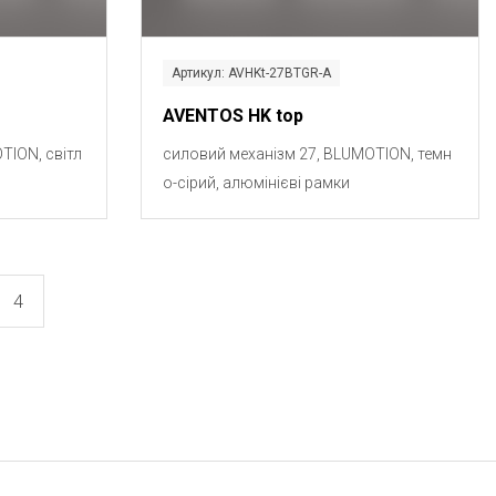
Артикул: AVHKt-27BTGR-A
AVENTOS HK top
TION, світл
силовий механізм 27, BLUMOTION, темн
о-сірий, алюмінієві рамки
4