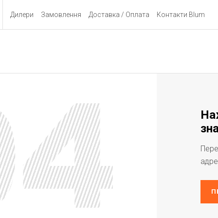
Дилери
Замовлення
Доставка / Оплата
Контакти Blum
На
зна
Пере
адре
П