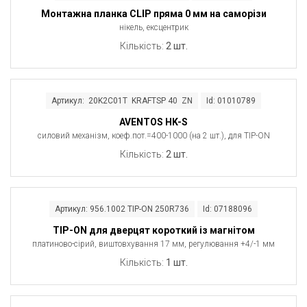
Монтажна планка CLIP пряма 0 мм на саморізи
нікель, ексцентрик
Кількість:
2 шт.
Артикул: 20K2C01T KRAFTSP 40 ZN
Id: 01010789
AVENTOS HK-S
силовий механізм, коеф.пот.=400-1000 (на 2 шт.), для TIP-ON
Кількість:
2 шт.
Артикул: 956.1002 TIP-ON 250R736
Id: 07188096
TIP-ON для дверцят короткий із магнітом
платиново-сірий, виштовхування 17 мм, регулювання +4/-1 мм
Кількість:
1 шт.