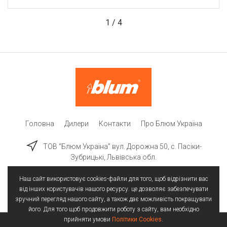
1
/
4
Головна
Дилери
Контакти
Про Блюм Україна
ТОВ “Блюм Україна” вул. Дорожна 50, c. Пасіки-
Зубрицькі, Львівська обл.
Наш сайт використовує cookies-файли для того, щоб відрізнити вас
від інших користувачів нашого ресурсу. це дозволяє забезпечувати
зручний перегляд нашого сайту, а також дає можливість покращувати
його. Для того щоб продовжити роботу з сайту, вам необхідно
прийняти умови
Політики Cookies
.