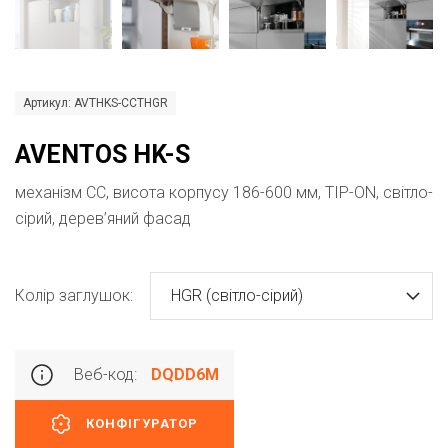
Артикул: AVTHKS-CCTHGR
AVENTOS HK-S
механізм CC, висота корпусу 186-600 мм, TIP-ON, світло-
сірий, дерев’яний фасад
Колір заглушок:
HGR (світло-сірий)
Веб-код:
DQDD6M
КОНФІГУРАТОР