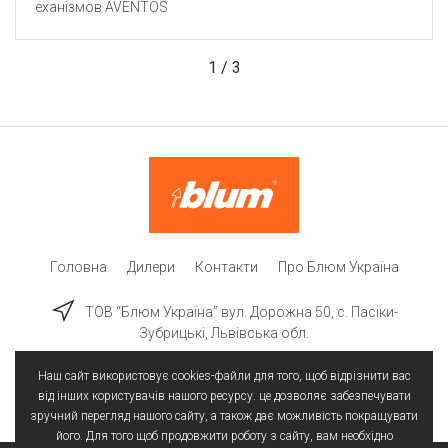
еханізмов AVENTOS
1
/
3
Головна
Дилери
Контакти
Про Блюм Україна
ТОВ “Блюм Україна” вул. Дорожна 50, c. Пасіки-
Зубрицькі, Львівська обл.
Наш сайт використовує cookies-файли для того, щоб відрізнити вас
від інших користувачів нашого ресурсу. це дозволяє забезпечувати
зручний перегляд нашого сайту, а також дає можливість покращувати
його. Для того щоб продовжити роботу з сайту, вам необхідно