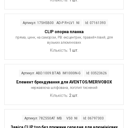
Артикул: 175H5B00 AD-P R+LV1 NI
Id: 07161393
CLIP опорна планка
пряма, цинк, на саморізи, РВ: ексцентрик, правий+лівий, для
вузьких алюмінієвих
Кількість:
1 шт.
Артикул: ABD.1009.BTAB IM1000IN-G
Id: 03523626
Елемент брендування для AVENTOS/MERIVOBOX
нержавіюча шліфована, логотип тиснений
Кількість:
2 шт.
Артикул: 78Z550AT MB V50 NI
Id: 06797303
Завіса CLIP top без пружини середня для алюмінієвих