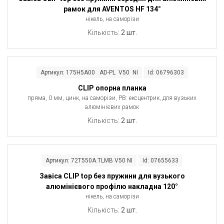
рамок для AVENTOS HF 134°
нікель, на саморізи
Кількість:
2 шт.
Артикул: 175H5A00 AD-PL V50 NI
Id: 06796303
CLIP опорна планка
пряма, 0 мм, цинк, на саморізи, РВ: ексцентрик, для вузьких
алюмінієвих рамок
Кількість:
2 шт.
Артикул: 72T550A.TLMB V50 NI
Id: 07655633
Завіса CLIP top без пружини для вузького
алюмінієвого профілю накладна 120°
нікель, на саморізи
Кількість:
2 шт.