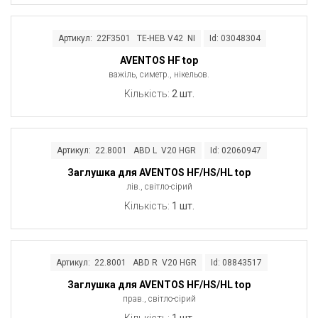
Артикул: 22F3501 TE-HEB V42 NI
Id: 03048304
AVENTOS HF top
важіль, симетр., нікельов.
Кількість:
2 шт.
Артикул: 22.8001 ABD L V20 HGR
Id: 02060947
Заглушка для AVENTOS HF/HS/HL top
лів., світло-сірий
Кількість:
1 шт.
Артикул: 22.8001 ABD R V20 HGR
Id: 08843517
Заглушка для AVENTOS HF/HS/HL top
прав., світло-сірий
Кількість:
1 шт.