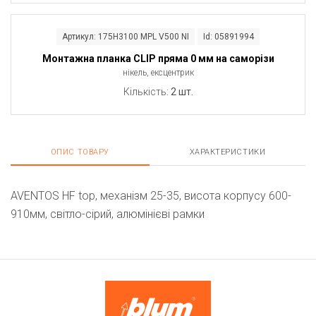
Артикул: 175H3100 MPL V500 NI
Id: 05891994
Монтажна планка CLIP пряма 0 мм на саморізи
нікель, ексцентрик
Кількість:
2 шт.
ОПИС ТОВАРУ
ХАРАКТЕРИСТИКИ
AVENTOS HF top, механізм 25-35, висота корпусу 600-
910мм, світло-сірий, алюмінієві рамки