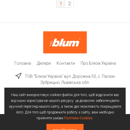
1
2
Головна
Дилери
Контакти
Про Блюм Україна
ТОВ “Блюм Україна” вул. Дорожна 50, c. Пасіки-
Зубрицькі, Львівська обл.
Наш сайт використовує cookies-файли для того, щоб відрізнити вас
від інших користувачів нашого ресурсу. це дозволяє забезпечувати
зручний перегляд нашого сайту, а також дає можливість покращувати
його. Для того щоб продовжити роботу з сайту, вам необхідно
прийняти умови
Політики Cookies
.
Всі права захищені | © 2025