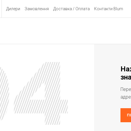
Дилери
Замовлення
Доставка / Оплата
Контакти Blum
На
зна
Пере
адре
П