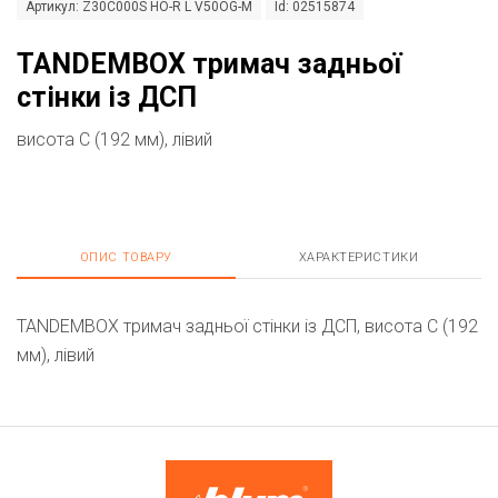
Артикул: Z30C000S HO-R L V50OG-M
Id: 02515874
TANDEMBOX тримач задньої
стінки із ДСП
висота C (192 мм), лівий
ОПИС ТОВАРУ
ХАРАКТЕРИСТИКИ
TANDEMBOX тримач задньої стінки із ДСП, висота C (192
мм), лівий