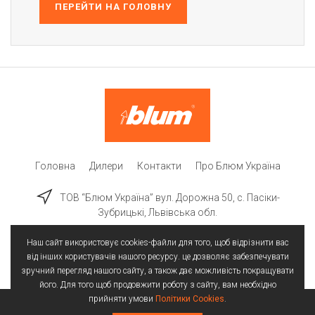
ПЕРЕЙТИ НА ГОЛОВНУ
Головна
Дилери
Контакти
Про Блюм Україна
ТОВ “Блюм Україна” вул. Дорожна 50, c. Пасіки-
Зубрицькі, Львівська обл.
Наш сайт використовує cookies-файли для того, щоб відрізнити вас
від інших користувачів нашого ресурсу. це дозволяє забезпечувати
зручний перегляд нашого сайту, а також дає можливість покращувати
його. Для того щоб продовжити роботу з сайту, вам необхідно
прийняти умови
Політики Cookies
.
Всі права захищені | © 2025