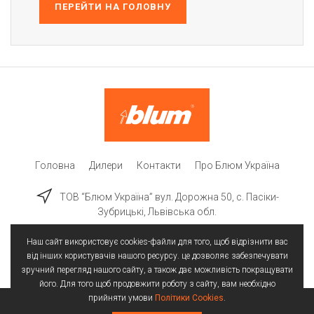
ПЕРЕЙТИ НА ГОЛОВНУ
Головна
Дилери
Контакти
Про Блюм Україна
ТОВ “Блюм Україна” вул. Дорожна 50, c. Пасіки-
Зубрицькі, Львівська обл.
Наш сайт використовує cookies-файли для того, щоб відрізнити вас
від інших користувачів нашого ресурсу. це дозволяє забезпечувати
зручний перегляд нашого сайту, а також дає можливість покращувати
його. Для того щоб продовжити роботу з сайту, вам необхідно
прийняти умови
Політики Cookies
.
Всі права захищені | © 2025