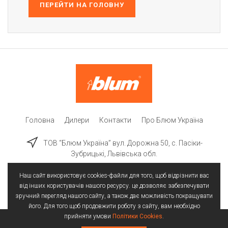
ПЕРЕЙТИ НА ГОЛОВНУ
Головна
Дилери
Контакти
Про Блюм Україна
ТОВ “Блюм Україна” вул. Дорожна 50, c. Пасіки-
Зубрицькі, Львівська обл.
Наш сайт використовує cookies-файли для того, щоб відрізнити вас
від інших користувачів нашого ресурсу. це дозволяє забезпечувати
зручний перегляд нашого сайту, а також дає можливість покращувати
його. Для того щоб продовжити роботу з сайту, вам необхідно
прийняти умови
Політики Cookies
.
Всі права захищені | © 2025