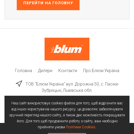
ПЕРЕЙТИ НА ГОЛОВНУ
Головна
Дилери
Контакти
Про Блюм Україна
ТОВ “Блюм Україна” вул. Дорожна 50, c. Пасіки-
Зубрицькі, Львівська обл.
Наш сайт використовує cookies-файли для того, щоб відрізнити вас
від інших користувачів нашого ресурсу. це дозволяє забезпечувати
зручний перегляд нашого сайту, а також дає можливість покращувати
його. Для того щоб продовжити роботу з сайту, вам необхідно
прийняти умови
Політики Cookies
.
Всі права захищені | © 2025