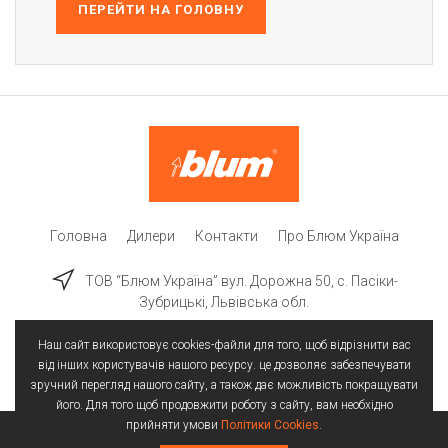
ПЕРЕЙТИ НА ГОЛОВНУ
Головна
Дилери
Контакти
Про Блюм Україна
ТОВ “Блюм Україна” вул. Дорожна 50, c. Пасіки-
Зубрицькі, Львівська обл.
Наш сайт використовує cookies-файли для того, щоб відрізнити вас
від інших користувачів нашого ресурсу. це дозволяє забезпечувати
зручний перегляд нашого сайту, а також дає можливість покращувати
його. Для того щоб продовжити роботу з сайту, вам необхідно
прийняти умови
Політики Cookies
.
Всі права захищені | © 2025