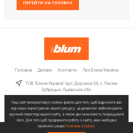
ПЕРЕЙТИ НА ГОЛОВНУ
Головна
Дилери
Контакти
Про Блюм Україна
ТОВ “Блюм Україна” вул. Дорожна 50, c. Пасіки-
Зубрицькі, Львівська обл.
Наш сайт використовує cookies-файли для того, щоб відрізнити вас
від інших користувачів нашого ресурсу. це дозволяє забезпечувати
зручний перегляд нашого сайту, а також дає можливість покращувати
його. Для того щоб продовжити роботу з сайту, вам необхідно
прийняти умови
Політики Cookies
.
Всі права захищені | © 2025