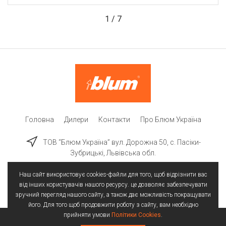
1
/
7
Головна
Дилери
Контакти
Про Блюм Україна
ТОВ “Блюм Україна” вул. Дорожна 50, c. Пасіки-
Зубрицькі, Львівська обл.
Наш сайт використовує cookies-файли для того, щоб відрізнити вас
від інших користувачів нашого ресурсу. це дозволяє забезпечувати
зручний перегляд нашого сайту, а також дає можливість покращувати
його. Для того щоб продовжити роботу з сайту, вам необхідно
прийняти умови
Політики Cookies
.
Всі права захищені | © 2025