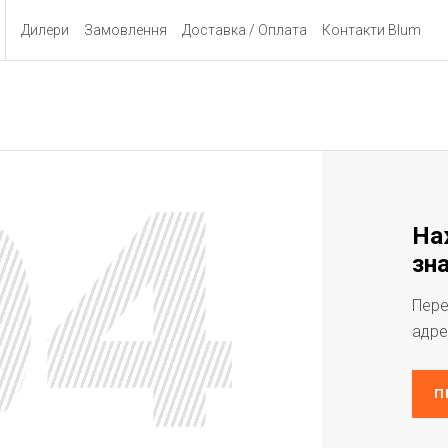
Дилери
Замовлення
Доставка / Оплата
Контакти Blum
На
зна
Пере
адре
П