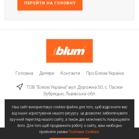
ПЕРЕЙТИ НА ГОЛОВНУ
Головна
Дилери
Контакти
Про Блюм Україна
ТОВ “Блюм Україна” вул. Дорожна 50, c. Пасіки-
Зубрицькі, Львівська обл.
Наш сайт використовує cookies-файли для того, щоб відрізнити вас
від інших користувачів нашого ресурсу. це дозволяє забезпечувати
зручний перегляд нашого сайту, а також дає можливість покращувати
його. Для того щоб продовжити роботу з сайту, вам необхідно
прийняти умови
Політики Cookies
.
Всі права захищені | © 2025