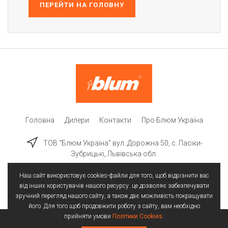
ПЕРЕЙТИ НА ГОЛОВНУ
Головна
Дилери
Контакти
Про Блюм Україна
ТОВ “Блюм Україна” вул. Дорожна 50, c. Пасіки-
Зубрицькі, Львівська обл.
Наш сайт використовує cookies-файли для того, щоб відрізнити вас
від інших користувачів нашого ресурсу. це дозволяє забезпечувати
зручний перегляд нашого сайту, а також дає можливість покращувати
його. Для того щоб продовжити роботу з сайту, вам необхідно
прийняти умови
Політики Cookies
.
Всі права захищені | © 2025