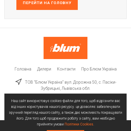
ПЕРЕЙТИ НА ГОЛОВНУ
Головна
Дилери
Контакти
Про Блюм Україна
ТОВ “Блюм Україна” вул. Дорожна 50, c. Пасіки-
Зубрицькі, Львівська обл.
Наш сайт використовує cookies-файли для того, щоб відрізнити вас
від інших користувачів нашого ресурсу. це дозволяє забезпечувати
зручний перегляд нашого сайту, а також дає можливість покращувати
його. Для того щоб продовжити роботу з сайту, вам необхідно
прийняти умови
Політики Cookies
.
Всі права захищені | © 2025