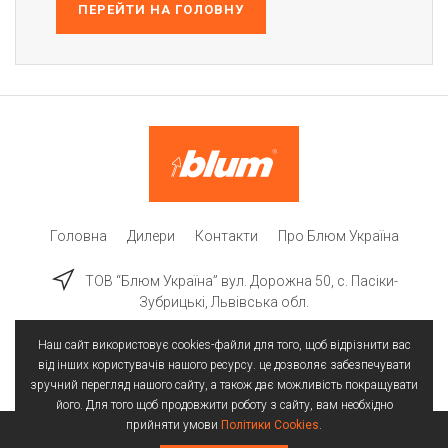
ПЕРЕЙТИ НА ГОЛОВНУ
Головна
Дилери
Контакти
Про Блюм Україна
ТОВ “Блюм Україна” вул. Дорожна 50, c. Пасіки-
Зубрицькі, Львівська обл.
Наш сайт використовує cookies-файли для того, щоб відрізнити вас
від інших користувачів нашого ресурсу. це дозволяє забезпечувати
зручний перегляд нашого сайту, а також дає можливість покращувати
його. Для того щоб продовжити роботу з сайту, вам необхідно
прийняти умови
Політики Cookies
.
Всі права захищені | © 2025