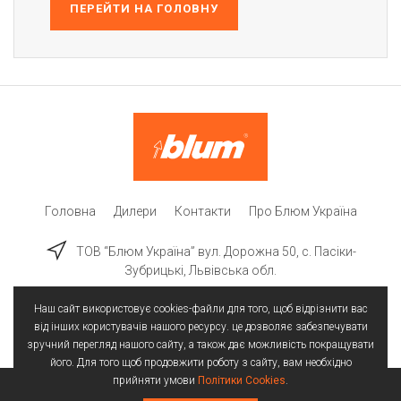
ПЕРЕЙТИ НА ГОЛОВНУ
Головна
Дилери
Контакти
Про Блюм Україна
ТОВ “Блюм Україна” вул. Дорожна 50, c. Пасіки-
Зубрицькі, Львівська обл.
Наш сайт використовує cookies-файли для того, щоб відрізнити вас
від інших користувачів нашого ресурсу. це дозволяє забезпечувати
зручний перегляд нашого сайту, а також дає можливість покращувати
його. Для того щоб продовжити роботу з сайту, вам необхідно
прийняти умови
Політики Cookies
.
Всі права захищені | © 2025