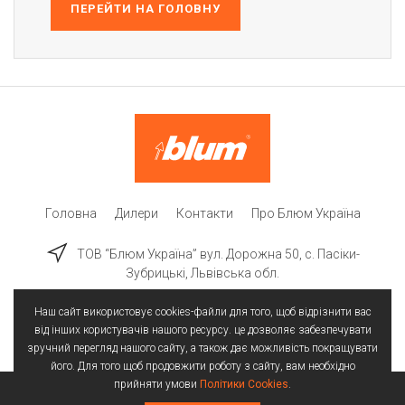
ПЕРЕЙТИ НА ГОЛОВНУ
Головна
Дилери
Контакти
Про Блюм Україна
ТОВ “Блюм Україна” вул. Дорожна 50, c. Пасіки-
Зубрицькі, Львівська обл.
Наш сайт використовує cookies-файли для того, щоб відрізнити вас
від інших користувачів нашого ресурсу. це дозволяє забезпечувати
зручний перегляд нашого сайту, а також дає можливість покращувати
його. Для того щоб продовжити роботу з сайту, вам необхідно
прийняти умови
Політики Cookies
.
Всі права захищені | © 2025