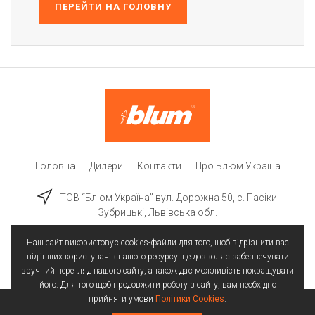
ПЕРЕЙТИ НА ГОЛОВНУ
Головна
Дилери
Контакти
Про Блюм Україна
ТОВ “Блюм Україна” вул. Дорожна 50, c. Пасіки-
Зубрицькі, Львівська обл.
Наш сайт використовує cookies-файли для того, щоб відрізнити вас
від інших користувачів нашого ресурсу. це дозволяє забезпечувати
зручний перегляд нашого сайту, а також дає можливість покращувати
його. Для того щоб продовжити роботу з сайту, вам необхідно
прийняти умови
Політики Cookies
.
Всі права захищені | © 2025