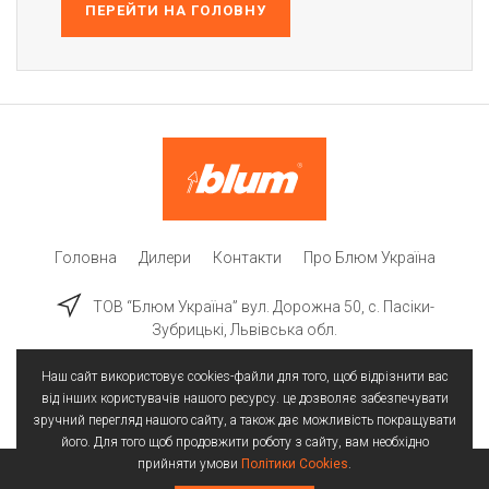
ПЕРЕЙТИ НА ГОЛОВНУ
Головна
Дилери
Контакти
Про Блюм Україна
ТОВ “Блюм Україна” вул. Дорожна 50, c. Пасіки-
Зубрицькі, Львівська обл.
Наш сайт використовує cookies-файли для того, щоб відрізнити вас
від інших користувачів нашого ресурсу. це дозволяє забезпечувати
зручний перегляд нашого сайту, а також дає можливість покращувати
його. Для того щоб продовжити роботу з сайту, вам необхідно
прийняти умови
Політики Cookies
.
Всі права захищені | © 2025