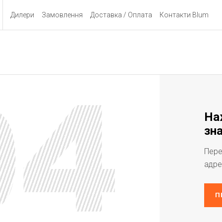
Дилери
Замовлення
Доставка / Оплата
Контакти Blum
На
зна
Пере
адре
П