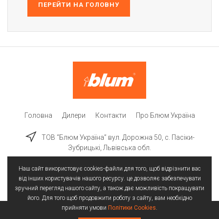
ПЕРЕЙТИ НА ГОЛОВНУ
Головна
Дилери
Контакти
Про Блюм Україна
ТОВ “Блюм Україна” вул. Дорожна 50, c. Пасіки-
Зубрицькі, Львівська обл.
Наш сайт використовує cookies-файли для того, щоб відрізнити вас
від інших користувачів нашого ресурсу. це дозволяє забезпечувати
зручний перегляд нашого сайту, а також дає можливість покращувати
його. Для того щоб продовжити роботу з сайту, вам необхідно
прийняти умови
Політики Cookies
.
Всі права захищені | © 2025