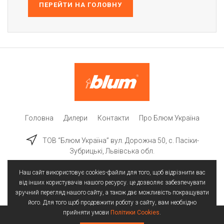
ПЕРЕЙТИ НА ГОЛОВНУ
Головна
Дилери
Контакти
Про Блюм Україна
ТОВ “Блюм Україна” вул. Дорожна 50, c. Пасіки-
Зубрицькі, Львівська обл.
Наш сайт використовує cookies-файли для того, щоб відрізнити вас
від інших користувачів нашого ресурсу. це дозволяє забезпечувати
зручний перегляд нашого сайту, а також дає можливість покращувати
його. Для того щоб продовжити роботу з сайту, вам необхідно
прийняти умови
Політики Cookies
.
Всі права захищені | © 2025