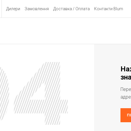
Дилери
Замовлення
Доставка / Оплата
Контакти Blum
На
зна
Пере
адре
П