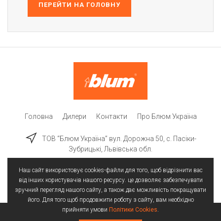
ПЕРЕЙТИ НА ГОЛОВНУ
Головна
Дилери
Контакти
Про Блюм Україна
ТОВ “Блюм Україна” вул. Дорожна 50, c. Пасіки-
Зубрицькі, Львівська обл.
Наш сайт використовує cookies-файли для того, щоб відрізнити вас
від інших користувачів нашого ресурсу. це дозволяє забезпечувати
зручний перегляд нашого сайту, а також дає можливість покращувати
його. Для того щоб продовжити роботу з сайту, вам необхідно
прийняти умови
Політики Cookies
.
Всі права захищені | © 2025