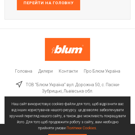
ПЕРЕЙТИ НА ГОЛОВНУ
Головна
Дилери
Контакти
Про Блюм Україна
ТОВ “Блюм Україна” вул. Дорожна 50, c. Пасіки-
Зубрицькі, Львівська обл.
Наш сайт використовує cookies-файли для того, щоб відрізнити вас
від інших користувачів нашого ресурсу. це дозволяє забезпечувати
зручний перегляд нашого сайту, а також дає можливість покращувати
його. Для того щоб продовжити роботу з сайту, вам необхідно
прийняти умови
Політики Cookies
.
Всі права захищені | © 2025