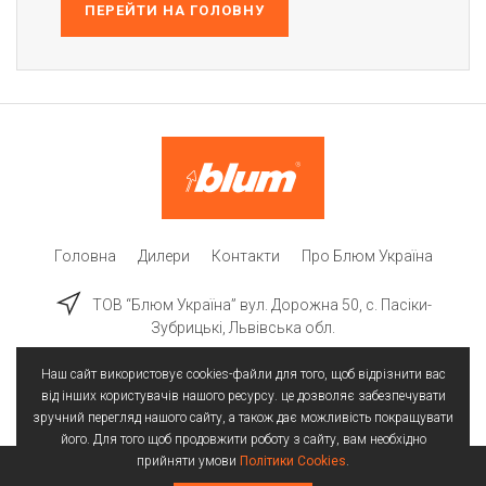
ПЕРЕЙТИ НА ГОЛОВНУ
Головна
Дилери
Контакти
Про Блюм Україна
ТОВ “Блюм Україна” вул. Дорожна 50, c. Пасіки-
Зубрицькі, Львівська обл.
Наш сайт використовує cookies-файли для того, щоб відрізнити вас
від інших користувачів нашого ресурсу. це дозволяє забезпечувати
зручний перегляд нашого сайту, а також дає можливість покращувати
його. Для того щоб продовжити роботу з сайту, вам необхідно
прийняти умови
Політики Cookies
.
Всі права захищені | © 2025