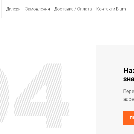
Дилери
Замовлення
Доставка / Оплата
Контакти Blum
На
зна
Пере
адре
П