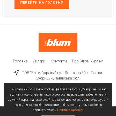
ПЕРЕЙТИ НА ГОЛОВНУ
Головна
Дилери
Контакти
Про Блюм Україна
ТОВ “Блюм Україна” вул. Дорожна 50, c. Пасіки-
Зубрицькі, Львівська обл.
Наш сайт використовує cookies-файли для того, щоб відрізнити вас
від інших користувачів нашого ресурсу. це дозволяє забезпечувати
зручний перегляд нашого сайту, а також дає можливість покращувати
його. Для того щоб продовжити роботу з сайту, вам необхідно
прийняти умови
Політики Cookies
.
Всі права захищені | © 2025