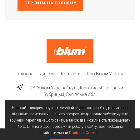
ПЕРЕЙТИ НА ГОЛОВНУ
Головна
Дилери
Контакти
Про Блюм Україна
ТОВ “Блюм Україна” вул. Дорожна 50, c. Пасіки-
Зубрицькі, Львівська обл.
Наш сайт використовує cookies-файли для того, щоб відрізнити вас
від інших користувачів нашого ресурсу. це дозволяє забезпечувати
зручний перегляд нашого сайту, а також дає можливість покращувати
його. Для того щоб продовжити роботу з сайту, вам необхідно
прийняти умови
Політики Cookies
.
Всі права захищені | © 2025