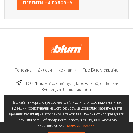
ПЕРЕЙТИ НА ГОЛОВНУ
Головна
Дилери
Контакти
Про Блюм Україна
ТОВ “Блюм Україна” вул. Дорожна 50, c. Пасіки-
Зубрицькі, Львівська обл.
Наш сайт використовує cookies-файли для того, щоб відрізнити вас
від інших користувачів нашого ресурсу. це дозволяє забезпечувати
зручний перегляд нашого сайту, а також дає можливість покращувати
його. Для того щоб продовжити роботу з сайту, вам необхідно
прийняти умови
Політики Cookies
.
Всі права захищені | © 2025