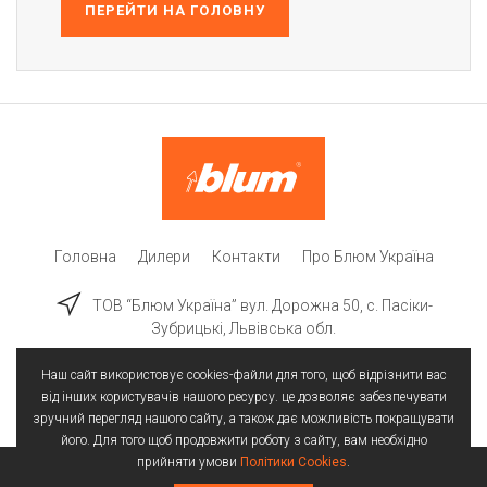
ПЕРЕЙТИ НА ГОЛОВНУ
Головна
Дилери
Контакти
Про Блюм Україна
ТОВ “Блюм Україна” вул. Дорожна 50, c. Пасіки-
Зубрицькі, Львівська обл.
Наш сайт використовує cookies-файли для того, щоб відрізнити вас
від інших користувачів нашого ресурсу. це дозволяє забезпечувати
зручний перегляд нашого сайту, а також дає можливість покращувати
його. Для того щоб продовжити роботу з сайту, вам необхідно
прийняти умови
Політики Cookies
.
Всі права захищені | © 2025