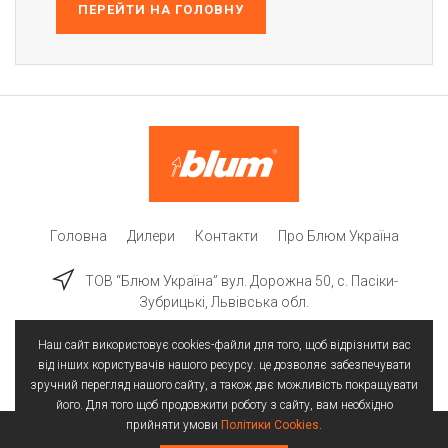
ПЕРЕЙТИ НА ГОЛОВНУ
Головна
Дилери
Контакти
Про Блюм Україна
ТОВ “Блюм Україна” вул. Дорожна 50, c. Пасіки-
Зубрицькі, Львівська обл.
Наш сайт використовує cookies-файли для того, щоб відрізнити вас
від інших користувачів нашого ресурсу. це дозволяє забезпечувати
зручний перегляд нашого сайту, а також дає можливість покращувати
його. Для того щоб продовжити роботу з сайту, вам необхідно
прийняти умови
Політики Cookies
.
Всі права захищені | © 2025