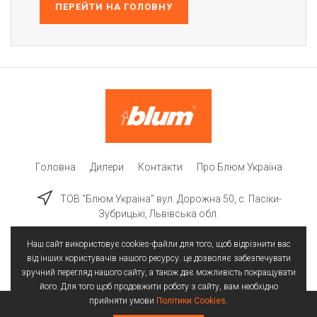
ПЕРЕЙТИ НА ГОЛОВНУ
Головна
Дилери
Контакти
Про Блюм Україна
ТОВ “Блюм Україна” вул. Дорожна 50, c. Пасіки-
Зубрицькі, Львівська обл.
Наш сайт використовує cookies-файли для того, щоб відрізнити вас
від інших користувачів нашого ресурсу. це дозволяє забезпечувати
зручний перегляд нашого сайту, а також дає можливість покращувати
його. Для того щоб продовжити роботу з сайту, вам необхідно
прийняти умови
Політики Cookies
.
Всі права захищені | © 2025