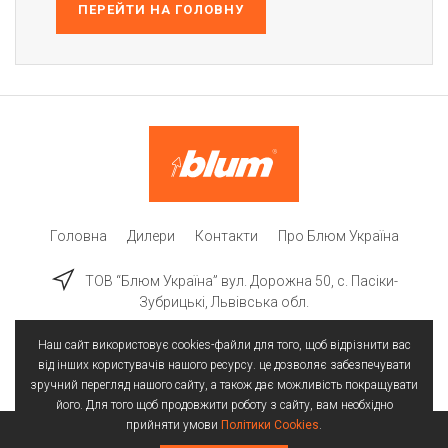
ПЕРЕЙТИ НА ГОЛОВНУ
Головна
Дилери
Контакти
Про Блюм Україна
ТОВ “Блюм Україна” вул. Дорожна 50, c. Пасіки-
Зубрицькі, Львівська обл.
Наш сайт використовує cookies-файли для того, щоб відрізнити вас
від інших користувачів нашого ресурсу. це дозволяє забезпечувати
зручний перегляд нашого сайту, а також дає можливість покращувати
його. Для того щоб продовжити роботу з сайту, вам необхідно
прийняти умови
Політики Cookies
.
Всі права захищені | © 2025