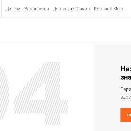
Дилери
Замовлення
Доставка / Оплата
Контакти Blum
На
зна
Пере
адре
П