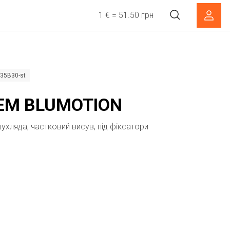
1 € = 51.50 грн
35B30-st
EM BLUMOTION
ухляда, частковий висув, під фіксатори