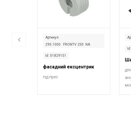
Артикул:
Ар
295.1000 FRONTV 250 NA
Id
Id: 01829151
Ша
фасадний ексцентрик
дл
під прес
ан
мо