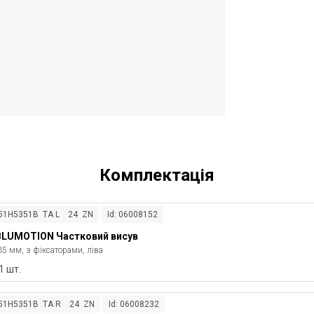
Комплектація
551H5351B TA L 24 ZN
Id: 06008152
LUMOTION Частковий висув
35 мм, з фіксаторами, ліва
1 шт.
551H5351B TA R 24 ZN
Id: 06008232