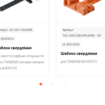
тикул: 65.1051.02LEHRE
Артикул:
T65.1000.02BOHRLEHRE OR
: 05093516
Id: 06010059
блон свердління
Шаблон свердління
я хрестоподібних опорних пл
для TANDEM/MOVENTO
ок/TANDEM/силових механіз
в AVENTOS