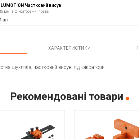
LUMOTION Частковий висув
35 мм, з фіксаторами, права
1 шт.
У
ХАРАКТЕРИСТИКИ
К
на шухляда, частковий висув, під фіксатори
Рекомендовані товари