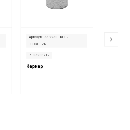
Артикул: 65.2950 KOE-
Артикул: 29
LEHRE ZN
250R737
Id: 06938712
Id: 0416186
Кернер
POSISTO