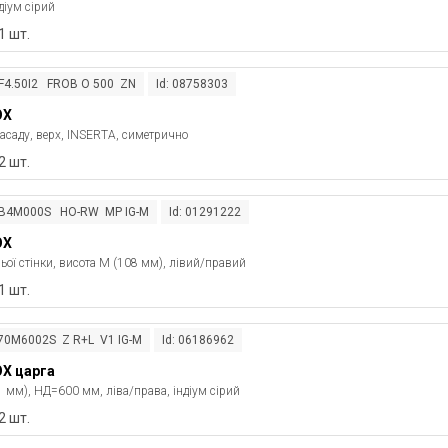
діум сірий
1 шт.
ZF4.50I2 FROB O 500 ZN
Id: 08758303
OX
асаду, верх, INSERTA, симетрично
2 шт.
ZB4M000S HO-RW MP IG-M
Id: 01291222
OX
ої стінки , висота M (108 мм), лівий/правий
1 шт.
470M6002S Z R+L V1 IG-M
Id: 06186962
X царга
1 мм), НД=600 мм, ліва/права, індіум сірий
2 шт.