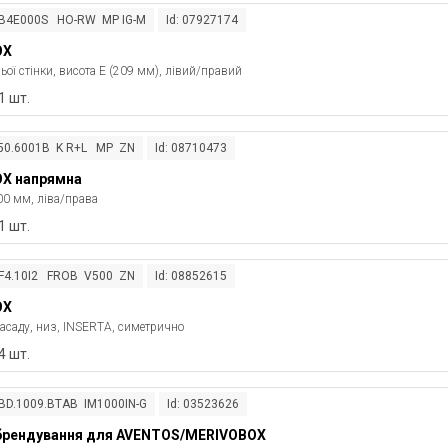
ZB4E000S HO-RW MP IG-M
Id: 07927174
OX
ої стінки , висота E (209 мм), лівий/правий
1 шт.
450.6001B K R+L MP ZN
Id: 08710473
X напрямна
00 мм, ліва/права
1 шт.
ZF4.10I2 FROB V500 ZN
Id: 08852615
OX
асаду, низ, INSERTA, симетрично
4 шт.
ABD.1009.BTAB IM1000IN-G
Id: 03523626
брендування для AVENTOS/MERIVOBOX