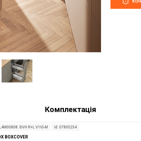
КО
Комплектація
ZL4M00808 BVH R+L V1IG-M
Id: 07805254
OX BOXCOVER