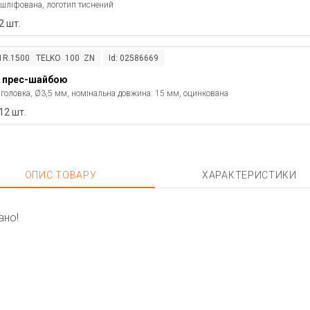
шліфована, логотип тиснений
2 шт.
61R.1500 TELKO 100 ZN
Id: 02586669
з прес-шайбою
 головка, Ø3,5 мм, номінальна довжина: 15 мм, оцинкована
12 шт.
ОПИС ТОВАРУ
ХАРАКТЕРИСТИКИ
ано!