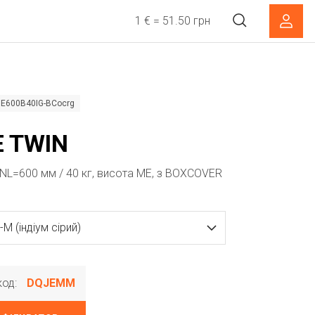
1 € = 51.50 грн
ME600B40IG-BCocrg
 TWIN
NL=600 мм / 40 кг, висота ME, з BOXCOVER
-M (індіум сірий)
код:
DQJEMM