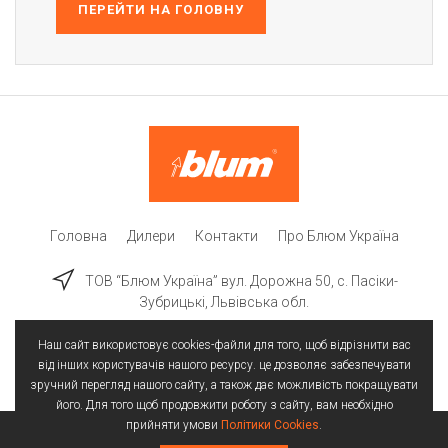
ПЕРЕЙТИ НА ГОЛОВНУ
Головна
Дилери
Контакти
Про Блюм Україна
ТОВ “Блюм Україна” вул. Дорожна 50, c. Пасіки-
Зубрицькі, Львівська обл.
Наш сайт використовує cookies-файли для того, щоб відрізнити вас
від інших користувачів нашого ресурсу. це дозволяє забезпечувати
зручний перегляд нашого сайту, а також дає можливість покращувати
його. Для того щоб продовжити роботу з сайту, вам необхідно
прийняти умови
Політики Cookies
.
Всі права захищені | © 2025