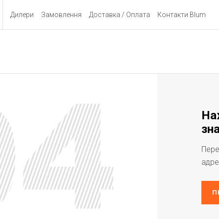
Дилери
Замовлення
Доставка / Оплата
Контакти Blum
На
зна
Пере
адре
П