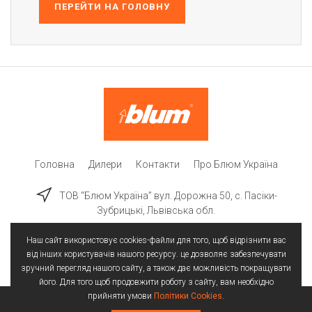
ПЕРЕЙТИ НА ГОЛОВНУ
Головна
Дилери
Контакти
Про Блюм Україна
ТОВ “Блюм Україна” вул. Дорожна 50, c. Пасіки-
Зубрицькі, Львівська обл.
Наш сайт використовує cookies-файли для того, щоб відрізнити вас
від інших користувачів нашого ресурсу. це дозволяє забезпечувати
зручний перегляд нашого сайту, а також дає можливість покращувати
його. Для того щоб продовжити роботу з сайту, вам необхідно
прийняти умови
Політики Cookies
.
Всі права захищені | © 2025